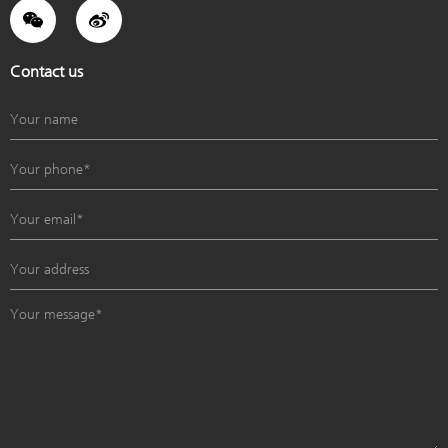
根据市场和经销商对产品的疑难反馈，各部门总监，从产品研发到产品命名，
从核心技术到零部件选取，从工业设计到人性化智造，从售后安装到维修保
养，进行了地毯式讲解培训，以严谨科学的态度全方位系统化排除经销商对产
Contact us
品的疑虑。做到零遗漏、零疑虑，让广大经销商朋友和技术人员吃透产品，精
通技术，为更好地服务消费者，树立国际领先品牌打下坚实基础。 3：千万大
商成长计划，助力经销商极速提升销售 扶持大商，有效动销，高效服务，品
牌提升 成本攀升、成交率缩减，利润可想而知的下降，门店经营难处重重，
如何才能击破痛点？ 与会中，迈迪龙营销副总裁刘滢先生对比同行品牌的营
销模式，再结合市场趋势的深度分析，提出“迈迪龙千万大商成长计划”，坚
持扶持大商，有效动销，高效服务，品牌提升政策方针。产品+帮扶，双拳出
击，致胜终端， 迈迪龙新风营销副总裁刘滢先生为全体经销商们带来精细帮
扶政策。配合迈迪龙的千万大商养成计划，加大力度执行"九赢真经"经销商
帮扶体系及营销政策，助力每一位经销商在未来不断壮大，成为迈迪龙新风千
万经销商俱乐部的实力财富合伙人。 帮扶政策上，迈迪龙新风一方面以集仓
储、物流、招待、参观和选样为一体的运营中心为基点，大力服务客户，另一
方面设立专项团队，从培训、支持、补贴、主动营销等入手全面提升经销店销
量，目标直指三年内实现市级城市全覆盖、县城覆盖80%以上、乡镇覆盖
40%以上，与经销商们共同打造德国迈迪龙新风财富生态圈。 2019将是除霾
新风PK排毒新风的开局之年，是回归新风建筑节能与用户健康之正路，更是
重塑终端动销之始，唯有以用户痛点为核心技术.产品.市场.营销才有出路。我
们将以更加饱满的姿态和昂扬的斗志迎接新的挑战，与经销商朋友共创伟业，
同享财富。