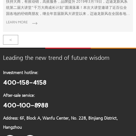
扶持大商，有效动销，高效服务，品牌提升 2019年3月19日，迈迪龙新风系
统第二届大讲堂“千万大商成长计划”圆满落幕！本次大讲堂邀请了近百位全
国各地的经销商朋友，继去年首届新风大讲堂以来，迈迪龙新风在全国各地队
伍不断壮大，对我们的经销商的专业技能要求也越来越高，只有这样才可以更
LEARN MORE
好的服务消费者。 此次大讲堂，我们分别是从产品的研发、核心技术竞争
力、户型选型与设计、售后安装到品牌运营、再到经销商的扶持计划，全面解
答了经销商朋友碰到的难题，现场气氛十分热烈，大家都积极的投入这2天的
<
紧张学习气氛中。 2019年我们再次提出“扶持大商，有效动销，高效服务，
品牌提升”。我们始终坚信，只有做好自己的同时，帮助我们的经销商做好、
做大新风，才能实现共赢，才能实现我们目标。 1：面对机遇与挑战，新风企
Leading the new trend of future wisdom
业何去何从 随着新风行业竞争趋势日渐激烈，驱动市场从“价格”向品质转
变，跟不上时代就会被市场所淘汰，唯有拥抱品牌、顺势转型，方有突破转
Investment hotline:
机。 迈迪龙新风董事长邵安春先生大讲堂中发言，为大家剖析了新风市场存
400-158-4158
在的问题与广阔的前景。他表示在2017年，就曾预言2018年是新风行业的寒
冬，整个行业将死掉一半以上的企业。市场上没有创新能力 、没有核心技
术、没有研发能力、没有生产制造能力和品牌深度的企业都将被市场淘汰，能
After-sale service:
够存活并发展壮大的是那些拥有核心竞争力和雄厚品牌资源，始终坚持创新追
400-100-8988
求卓越的企业。2019年对于我们来说是全新的一个机遇，也同时是一个挑
战。 迈迪龙新风营销副总裁 迈迪龙新风正是这样的企业，作为较早进驻中国
的新风企业，迈迪龙始终以为全球用户提供健康的智慧新风为目标，始终秉承
Address: 6F, Block A, Wanfu Center, No. 228, Binjiang District,
健康，节能的理念，面对严峻形践行健康节能科技打造健康生活，定位从除霾
Hangzhou
到家装排毒，到打造一体化健康智能家装新风。在创新的道路上永不止步，不
断超越竞争对手。 2：地毯式疑难解答，全方位产品剖析 此次培训，迈迪龙